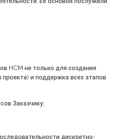
ятельности. Её основой послужили:
сов HCM не только для создания
 проекта) и поддержка всех этапов
сов Заказчику;
 последовательности дискретно-