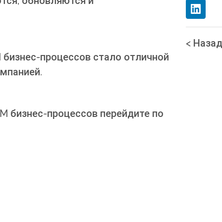
тся, обновляются и
< Наза
 бизнес-процессов стало отличной
омпанией.
M бизнес-процессов перейдите по