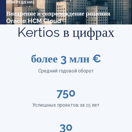
HCM-РЕШЕНИЕ
Внедрение и сопровождение решения
Oracle HCM Cloud
Kertios в цифрах
более
3
млн €
Средний годовой оборот
750
Успешных проектов за 25 лет
30