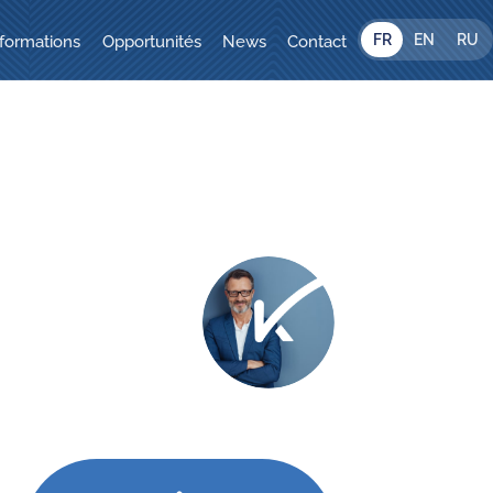
FR
EN
RU
formations
Opportunités
News
Contact
t expertises