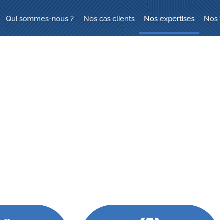
Qui sommes-nous ?
Nos cas clients
Nos expertises
Nos 
rmation organisationnelle e