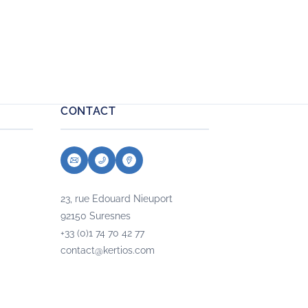
ainsi des tâches administratives
fastidieuses et chronophages pour
vous laisser enfin libre de vous
consacrer pleinement à votre
métier !
CONTACT
23, rue Edouard Nieuport
92150 Suresnes
+33 (0)1 74 70 42 77
contact@kertios.com